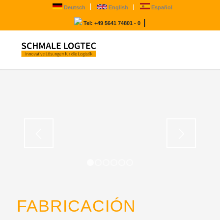
Deutsch
English
Español
|
Tel: +49 5641 74801 - 0
1
2
3
4
5
6
FABRICACIÓN