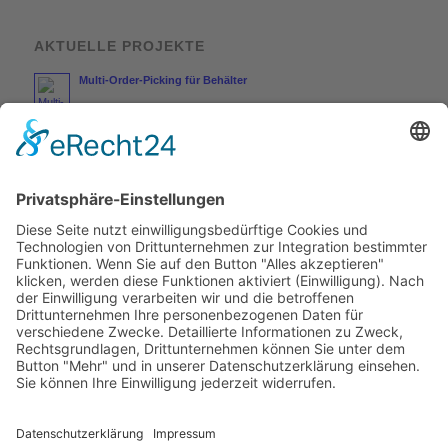
AKTUELLE PROJEKTE
Multi-Order-Picking für Behälter
Entwicklung von Übergabestationen für Fahrerlose Transport
Systeme (FTS)
Multi-Order-Picking für große Artikelvielfalt mit
Auftragskartons
RECHTLICHE INFOS
Impressum
Datenschutz
AGB
Allgemeine Einkaufsbedingungen