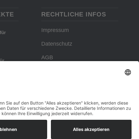
EKTE
RECHTLICHE INFOS
Impressum
für
Datenschutz
AGB
ür
t
Allgemeine
Einkaufsbedingungen
für
Corporate Design Manual
mit