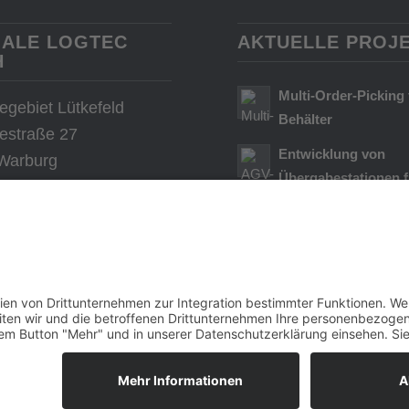
ALE LOGTEC
AKTUELLE PROJ
H
Multi-Order-Picking 
iegebiet Lütkefeld
Behälter
iestraße 27
Entwicklung von
Warburg
Übergabestationen f
Fahrerlose Transpor
Systeme (FTS)
Multi-Order-Picking 
große Artikelvielfalt 
Auftragskartons