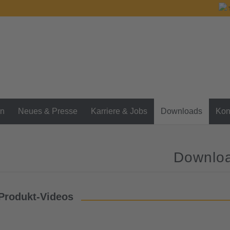
en
Neues & Presse
Karriere & Jobs
Downloads
Kon
Downlo
Produkt-Videos