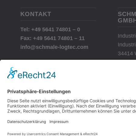
KONTAKT
SCHM
GMB
Tel: +49 5641 74801 – 0
Industr
Fax: +49 5641 74801 – 11
Industr
info@schmale-logtec.com
34414 
© Copyright - SCHMALE LOGTEC | Umsetzung:
MARTIN DILLSCHNEIDER