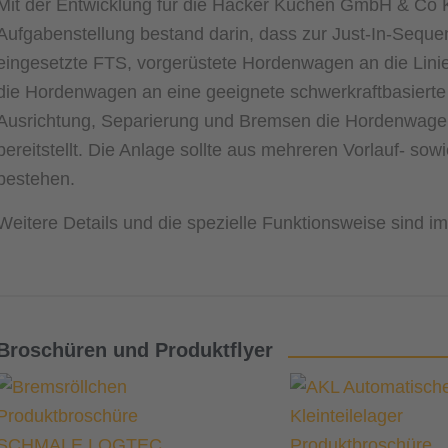
Mit der Entwicklung für die Häcker Küchen GmbH & Co K
Aufgabenstellung bestand darin, dass zur Just-In-Sequ
eingesetzte FTS, vorgerüstete Hordenwagen an die Linie 
die Hordenwagen an eine geeignete schwerkraftbasierte P
Ausrichtung, Separierung und Bremsen die Hordenwagen
bereitstellt. Die Anlage sollte aus mehreren Vorlauf- s
bestehen.
Weitere Details und die spezielle Funktionsweise sind i
Broschüren und Produktflyer