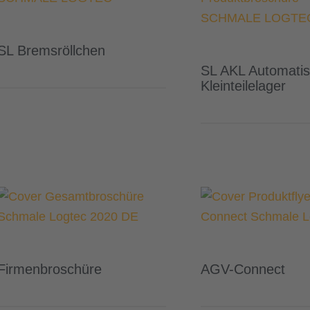
SL Bremsröllchen
SL AKL Automati
Kleinteilelager
Firmenbroschüre
AGV-Connect