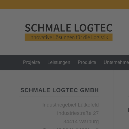
Projekte
Leistungen
Produkte
Unternehm
SCHMALE LOGTEC GMBH
Industriegebiet Lütkefeld
Industriestraße 27
34414 Warburg