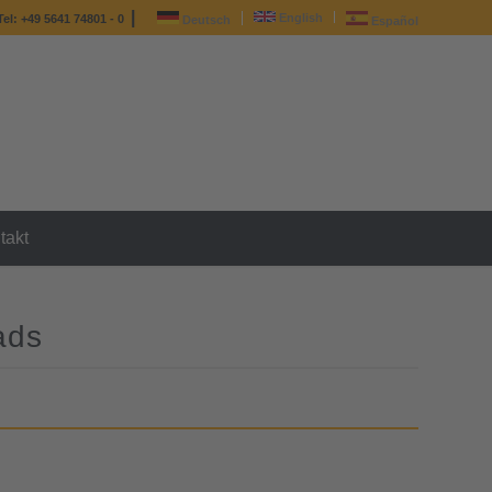
|
English
Tel: +49 5641 74801 - 0
Deutsch
Español
takt
ads