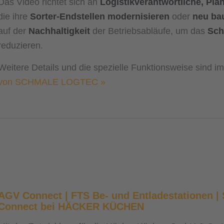
Das Video richtet sich an
Logistikverantwortliche, Pla
die ihre
Sorter-Endstellen modernisieren
oder
neu ba
auf der
Nachhaltigkeit
der Betriebsabläufe, um das
Sch
reduzieren.
Weitere Details und die spezielle Funktionsweise sind 
von SCHMALE LOGTEC »
AGV Connect | FTS Be- und Entladestationen
Connect bei HÄCKER KÜCHEN