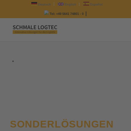
Deutsch
English
Español
|
Tel: +49 5641 74801 - 0
SONDERLÖSUNGEN