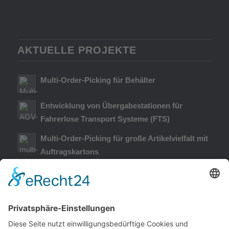
AKTUELLE PROJEKTE
Multi-Order-Picking für Behälter
Entwicklung von Übergabestationen für
Fahrerlose Transport Systeme (FTS)
Multi-Order-Picking für große Artikelvielfalt mit
Auftragskartons
RECHTLICHE INFOS