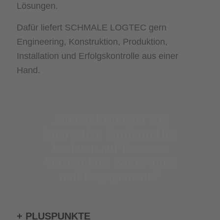
Lösungen.
Dafür liefert SCHMALE LOGTEC gern
Engineering, Konstruktion, Produktion,
Installation und Erfolgskontrolle aus einer
Hand.
„Sonderlösungen wie
innovative Sortierpuﬀer
basieren auf Prozess-
Verständnis, Know-how
und Engagement.“
+ PLUSPUNKTE