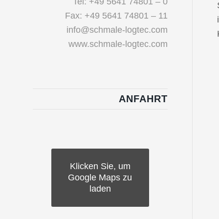
Tel: +49 5641 74801 – 0
Fax: +49 5641 74801 – 11
info@schmale-logtec.com
www.schmale-logtec.com
ANFAHRT
Klicken Sie, um
Google Maps zu
laden