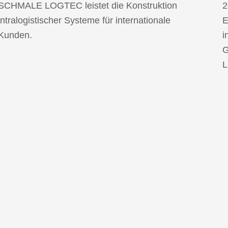
SCHMALE LOGTEC leistet die Konstruktion
2
intralogistischer Systeme für internationale
E
Kunden.
i
G
L