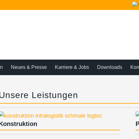
en
Neues & Presse
Karriere & Jobs
Downloads
Kon
Unsere Leistungen
Konstruktion
P