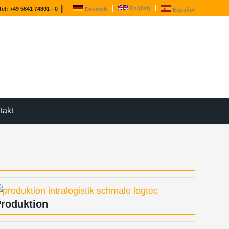
|
English
Tel: +49 5641 74801 - 0
Deutsch
Español
takt
roduktion