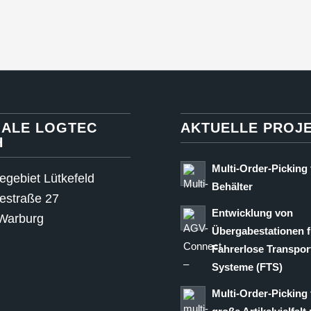
ALE LOGTEC
AKTUELLE PROJ
H
Multi-Order-Picking 
iegebiet Lütkefeld
Behälter
iestraße 27
Entwicklung von
Warburg
Übergabestationen f
Fahrerlose Transpor
Systeme (FTS)
Multi-Order-Picking 