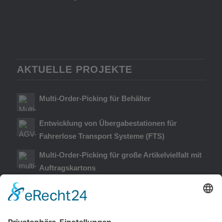
AKTUELLE PROJEKTE
Multi-Order-Picking für Behälter
Entwicklung von Übergabestationen für
Fahrerlose Transport Systeme (FTS)
Multi-Order-Picking für große Artikelvielfalt mit
Auftragskartons